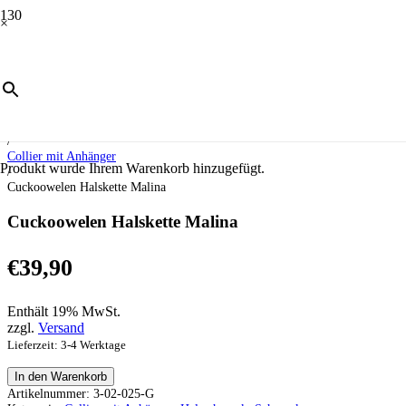
×
Start
/
Schmuck
/
Halsschmuck
/
Collier mit Anhänger
Produkt
wurde Ihrem Warenkorb hinzugefügt.
/
Cuckoowelen Halskette Malina
Cuckoowelen Halskette Malina
€
39,90
Enthält 19% MwSt.
zzgl.
Versand
Lieferzeit: 3-4 Werktage
Cuckoowelen
In den Warenkorb
Halskette
Artikelnummer:
3-02-025-G