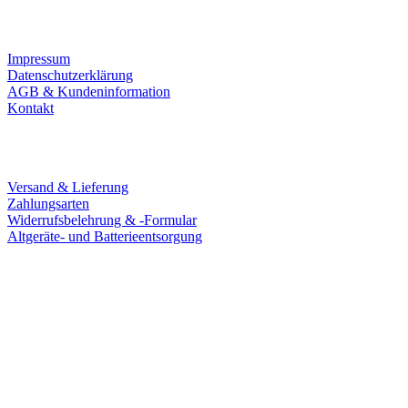
Infos
Impressum
Datenschutzerklärung
AGB & Kundeninformation
Kontakt
Service
Versand & Lieferung
Zahlungsarten
Widerrufsbelehrung & -Formular
Altgeräte- und Batterieentsorgung
Ladengeschäft
Goldschmiede Patrick Schell e.K.
Hauptstraße 78
77855 Achern
Tel.: 07841 / 684284