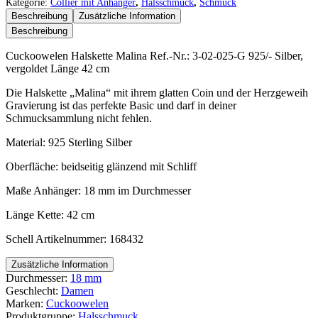
Malina
Kategorie:
Collier mit Anhänger
,
Halsschmuck
,
Schmuck
Menge
Beschreibung
Zusätzliche Information
Beschreibung
Cuckoowelen Halskette Malina Ref.-Nr.: 3-02-025-G 925/- Silber,
vergoldet Länge 42 cm
Die Halskette „Malina“ mit ihrem glatten Coin und der Herzgeweih
Gravierung ist das perfekte Basic und darf in deiner
Schmucksammlung nicht fehlen.
Material: 925 Sterling Silber
Oberfläche: beidseitig glänzend mit Schliff
Maße Anhänger: 18 mm im Durchmesser
Länge Kette: 42 cm
Schell Artikelnummer: 168432
Zusätzliche Information
Durchmesser:
18 mm
Geschlecht:
Damen
Marken:
Cuckoowelen
Produktgruppe:
Halsschmuck