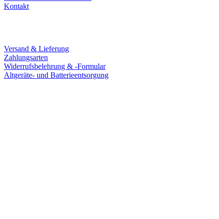
Kontakt
Service
Versand & Lieferung
Zahlungsarten
Widerrufsbelehrung & -Formular
Altgeräte- und Batterieentsorgung
Ladengeschäft
Goldschmiede Patrick Schell e.K.
Hauptstraße 78
77855 Achern
Tel.: 07841 / 684284
Montag – Freitag
9:30 – 18:00 Uhr
Samstag
9:30 – 16:00 Uhr
Social Media