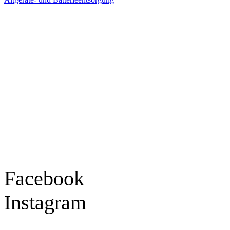
Ladengeschäft
Goldschmiede Patrick Schell e.K.
Hauptstraße 78
77855 Achern
Tel.: 07841 / 684284
Montag – Freitag
9:30 – 18:00 Uhr
Samstag
9:30 – 16:00 Uhr
Social Media
Facebook
Instagram