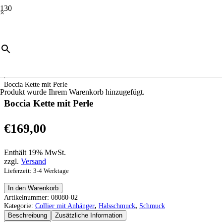
×
Start
/
Schmuck
/
Halsschmuck
/
Collier mit Anhänger
/
Boccia Kette mit Perle
Produkt
wurde Ihrem Warenkorb hinzugefügt.
Boccia Kette mit Perle
€
169,00
Enthält 19% MwSt.
zzgl.
Versand
Lieferzeit: 3-4 Werktage
Boccia
In den Warenkorb
Kette
Artikelnummer:
08080-02
mit
Kategorie:
Collier mit Anhänger
,
Halsschmuck
,
Schmuck
Perle
Beschreibung
Zusätzliche Information