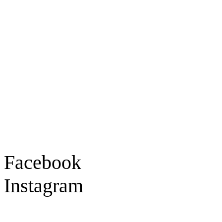
Ladengeschäft
Goldschmiede Patrick Schell e.K.
Hauptstraße 78
77855 Achern
Tel.: 07841 / 684284
Montag – Freitag
9:30 – 18:00 Uhr
Samstag
9:30 – 16:00 Uhr
Social Media
Facebook
Instagram
Geprüft