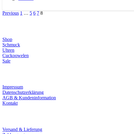
Previous
1
…
5
6
7
8
Direktlinks
Shop
Schmuck
Uhren
Cuckoowelen
Sale
Infos
Impressum
Datenschutzerklärung
AGB & Kundeninformation
Kontakt
Service
Versand & Lieferung