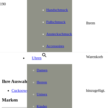
Handschmuck
Fußschmuck
×
Ihrem
Ansteckschmuck
Accessoires
Warenkorb
Uhren
Damen
Ihre Auswahl
Herren
hinzugefügt.
Cuckoowelen
Unisex
Marken
Kinder