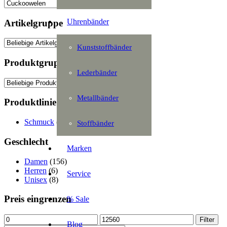
Uhrenbänder
Artikelgruppe
Kunststoffbänder
Produktgruppe
Lederbänder
Metallbänder
Produktlinie
Schmuck
(173)
Stoffbänder
Geschlecht
Marken
Damen
(156)
Herren
(6)
Service
Unisex
(8)
Preis eingrenzen
% Sale
Min.
Max.
Filter
Blog