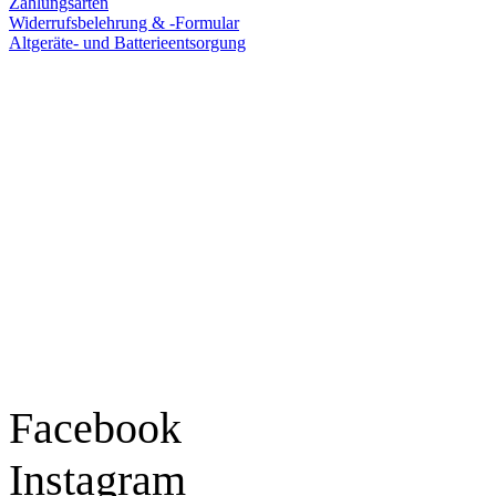
Zahlungsarten
Widerrufsbelehrung & -Formular
Altgeräte- und Batterieentsorgung
Ladengeschäft
Goldschmiede Patrick Schell e.K.
Hauptstraße 78
77855 Achern
Tel.: 07841 / 684284
Montag – Freitag
9:30 – 18:00 Uhr
Samstag
9:30 – 16:00 Uhr
Social Media
Facebook
Instagram