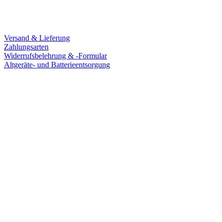
Service
Versand & Lieferung
Zahlungsarten
Widerrufsbelehrung & -Formular
Altgeräte- und Batterieentsorgung
Ladengeschäft
Goldschmiede Patrick Schell e.K.
Hauptstraße 78
77855 Achern
Tel.: 07841 / 684284
Montag – Freitag
9:30 – 18:00 Uhr
Samstag
9:30 – 16:00 Uhr
Social Media