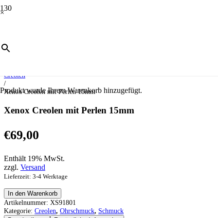
×
Start
/
Schmuck
/
Ohrschmuck
/
Creolen
/
Produkt
wurde Ihrem Warenkorb hinzugefügt.
Xenox Creolen mit Perlen 15mm
Xenox Creolen mit Perlen 15mm
€
69,00
Enthält 19% MwSt.
zzgl.
Versand
Lieferzeit: 3-4 Werktage
Xenox
In den Warenkorb
Creolen
Artikelnummer:
XS91801
mit
Kategorie:
Creolen
,
Ohrschmuck
,
Schmuck