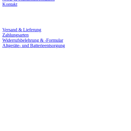
Kontakt
Service
Versand & Lieferung
Zahlungsarten
Widerrufsbelehrung & -Formular
Altgeräte- und Batterieentsorgung
Ladengeschäft
Goldschmiede Patrick Schell e.K.
Hauptstraße 78
77855 Achern
Tel.: 07841 / 684284
Montag – Freitag
9:30 – 18:00 Uhr
Samstag
9:30 – 16:00 Uhr
Social Media