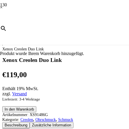
×
Start
/
Schmuck
/
Ohrschmuck
/
Creolen
/
Xenox Creolen Duo Link
Produkt
wurde Ihrem Warenkorb hinzugefügt.
Xenox Creolen Duo Link
€
119,00
Enthält 19% MwSt.
zzgl.
Versand
Lieferzeit: 3-4 Werktage
Xenox
In den Warenkorb
Creolen
Artikelnummer:
XS91486G
Duo
Kategorie:
Creolen
,
Ohrschmuck
,
Schmuck
Link
Beschreibung
Zusätzliche Information