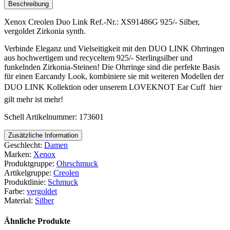
Menge
Beschreibung
Xenox Creolen Duo Link Ref.-Nr.: XS91486G 925/- Silber,
vergoldet Zirkonia synth.
Verbinde Eleganz und Vielseitigkeit mit den DUO LINK Ohrringen
aus hochwertigem und recyceltem 925/- Sterlingsilber und
funkelnden Zirkonia-Steinen! Die Ohrringe sind die perfekte Basis
für einen Earcandy Look, kombiniere sie mit weiteren Modellen der
DUO LINK Kollektion oder unserem LOVEKNOT Ear Cuff  hier
gilt mehr ist mehr!
Schell Artikelnummer: 173601
Zusätzliche Information
Geschlecht:
Damen
Marken:
Xenox
Produktgruppe:
Ohrschmuck
Artikelgruppe:
Creolen
Produktlinie:
Schmuck
Farbe:
vergoldet
Material:
Silber
Ähnliche Produkte