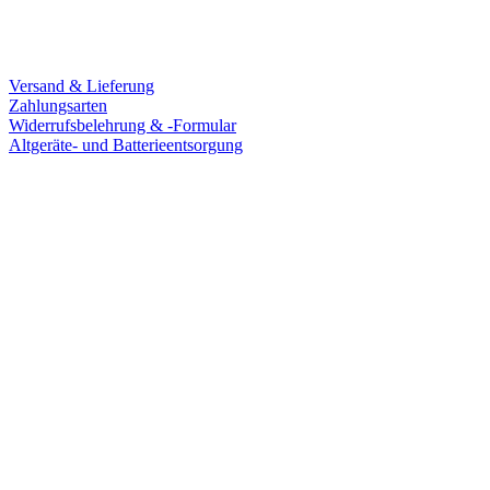
Service
Versand & Lieferung
Zahlungsarten
Widerrufsbelehrung & -Formular
Altgeräte- und Batterieentsorgung
Ladengeschäft
Goldschmiede Patrick Schell e.K.
Hauptstraße 78
77855 Achern
Tel.: 07841 / 684284
Montag – Freitag
9:30 – 18:00 Uhr
Samstag
9:30 – 16:00 Uhr
Social Media