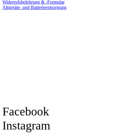
Widerrufsbelehrung & -Formular
Altgeräte- und Batterieentsorgung
Ladengeschäft
Goldschmiede Patrick Schell e.K.
Hauptstraße 78
77855 Achern
Tel.: 07841 / 684284
Montag – Freitag
9:30 – 18:00 Uhr
Samstag
9:30 – 16:00 Uhr
Social Media
Facebook
Instagram