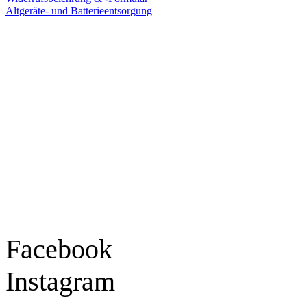
Altgeräte- und Batterieentsorgung
Ladengeschäft
Goldschmiede Patrick Schell e.K.
Hauptstraße 78
77855 Achern
Tel.: 07841 / 684284
Montag – Freitag
9:30 – 18:00 Uhr
Samstag
9:30 – 16:00 Uhr
Social Media
Facebook
Instagram