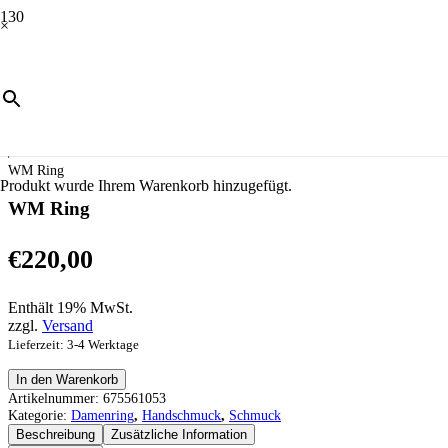
×
Start
/
Schmuck
/
Handschmuck
/
Damenring
/
WM Ring
Produkt
wurde Ihrem Warenkorb hinzugefügt.
WM Ring
€
220,00
Enthält 19% MwSt.
zzgl.
Versand
Lieferzeit: 3-4 Werktage
WM
In den Warenkorb
Ring
Artikelnummer:
675561053
Menge
Kategorie:
Damenring
,
Handschmuck
,
Schmuck
Beschreibung
Zusätzliche Information