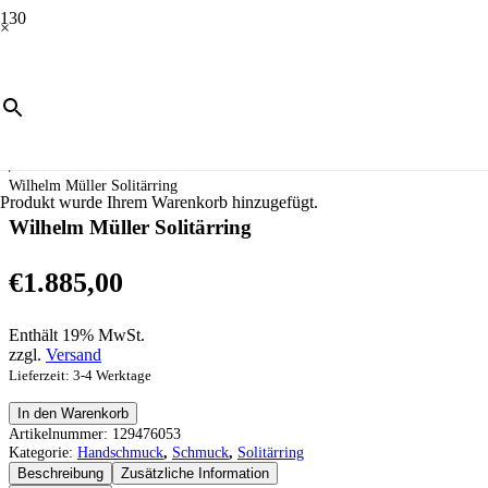
×
Start
/
Schmuck
/
Handschmuck
/
Solitärring
/
Wilhelm Müller Solitärring
Produkt
wurde Ihrem Warenkorb hinzugefügt.
Wilhelm Müller Solitärring
€
1.885,00
Enthält 19% MwSt.
zzgl.
Versand
Lieferzeit: 3-4 Werktage
Wilhelm
In den Warenkorb
Müller
Artikelnummer:
129476053
Solitärring
Kategorie:
Handschmuck
,
Schmuck
,
Solitärring
Menge
Beschreibung
Zusätzliche Information