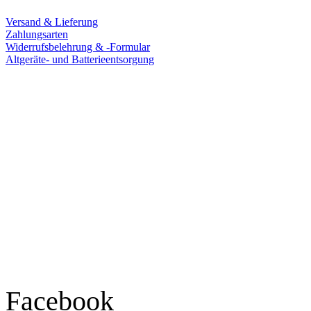
Versand & Lieferung
Zahlungsarten
Widerrufsbelehrung & -Formular
Altgeräte- und Batterieentsorgung
Ladengeschäft
Goldschmiede Patrick Schell e.K.
Hauptstraße 78
77855 Achern
Tel.: 07841 / 684284
Montag – Freitag
9:30 – 18:00 Uhr
Samstag
9:30 – 16:00 Uhr
Social Media
Facebook