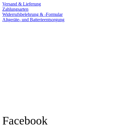
Versand & Lieferung
Zahlungsarten
Widerrufsbelehrung & -Formular
Altgeräte- und Batterieentsorgung
Ladengeschäft
Goldschmiede Patrick Schell e.K.
Hauptstraße 78
77855 Achern
Tel.: 07841 / 684284
Montag – Freitag
9:30 – 18:00 Uhr
Samstag
9:30 – 16:00 Uhr
Social Media
Facebook