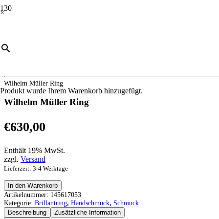
×
Start
/
Schmuck
/
Handschmuck
/
Brillantring
/
Wilhelm Müller Ring
Produkt
wurde Ihrem Warenkorb hinzugefügt.
Wilhelm Müller Ring
€
630,00
Enthält 19% MwSt.
zzgl.
Versand
Lieferzeit: 3-4 Werktage
Wilhelm
In den Warenkorb
Müller
Artikelnummer:
145617053
Ring
Kategorie:
Brillantring
,
Handschmuck
,
Schmuck
Menge
Beschreibung
Zusätzliche Information