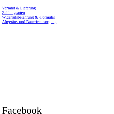
Versand & Lieferung
Zahlungsarten
Widerrufsbelehrung & -Formular
Altgeräte- und Batterieentsorgung
Ladengeschäft
Goldschmiede Patrick Schell e.K.
Hauptstraße 78
77855 Achern
Tel.: 07841 / 684284
Montag – Freitag
9:30 – 18:00 Uhr
Samstag
9:30 – 16:00 Uhr
Social Media
Facebook