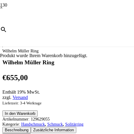
×
Start
/
Schmuck
/
Handschmuck
/
Solitärring
/
Wilhelm Müller Ring
Produkt
wurde Ihrem Warenkorb hinzugefügt.
Wilhelm Müller Ring
€
655,00
Enthält 19% MwSt.
zzgl.
Versand
Lieferzeit: 3-4 Werktage
Wilhelm
In den Warenkorb
Müller
Artikelnummer:
129629055
Ring
Kategorie:
Handschmuck
,
Schmuck
,
Solitärring
Menge
Beschreibung
Zusätzliche Information