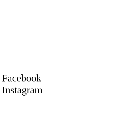
Ladengeschäft
Goldschmiede Patrick Schell e.K.
Hauptstraße 78
77855 Achern
Tel.: 07841 / 684284
Montag – Freitag
9:30 – 18:00 Uhr
Samstag
9:30 – 16:00 Uhr
Social Media
Facebook
Instagram
Geprüft