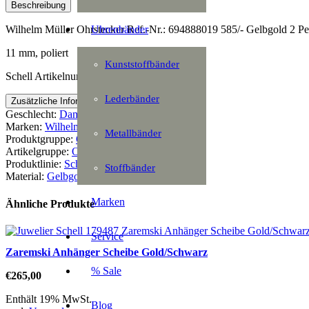
Beschreibung
Uhrenbänder
Wilhelm Müller Ohrstecker Ref.-Nr.: 694888019 585/- Gelbgold 2 Per
11 mm, poliert
Kunststoffbänder
Schell Artikelnummer: 174698
Lederbänder
Zusätzliche Information
Geschlecht:
Damen
Marken:
Wilhelm Müller
Metallbänder
Produktgruppe:
Ohrschmuck
Artikelgruppe:
Ohrstecker
Produktlinie:
Schmuck
Stoffbänder
Material:
Gelbgold
Marken
Ähnliche Produkte
Service
Zaremski Anhänger Scheibe Gold/Schwarz
% Sale
€
265,00
Enthält 19% MwSt.
Blog