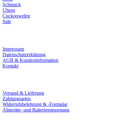
Schmuck
Uhren
Cuckoowelen
Sale
Infos
Impressum
Datenschutzerklärung
AGB & Kundeninformation
Kontakt
Service
Versand & Lieferung
Zahlungsarten
Widerrufsbelehrung & -Formular
Altgeräte- und Batterieentsorgung
Ladengeschäft
Goldschmiede Patrick Schell e.K.