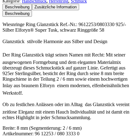
Glanzstück
Kategorie:
Handschmuck
,
Herrenring
,
Schmuck
Menge
Beschreibung
Zusätzliche Information
Beschreibung
Wiesnringe Ring Glanzstück Ref.-Nr.: 9612253/0803330 925/-
Silber Elforyn® Super Tusk, schwarz Ringgröße 58
Glanzstück  stilvolle Harmonie aus Silber und Design
Der Ring Glanzstück trägt seinen Namen mit Recht: Mit seiner
ausgewogenen Formgebung und dem eleganten Materialmix
überzeugt dieses Schmuckstück auf ganzer Linie. Gefertigt aus
925er Sterlingsilber, besticht der Ring durch seine 8 mm breite
Ringschiene in der Teilung 2 / 6 mm sowie einem hochwertigen
Inlay aus braunem Elforyn  einem modernen, elfenbeinähnlichen
Werkstoff.
Ob zu festlichen Anlässen oder im Alltag  das Glanzstück vereint
zeitlose Eleganz mit einem Hauch Individualität und ist damit ein
echtes Highlight in jeder Schmucksammlung.
Breite: 8 mm (Segmentierung: 2 / 6 mm)
Artikelnummer: 96 12253 / 080 3333 0