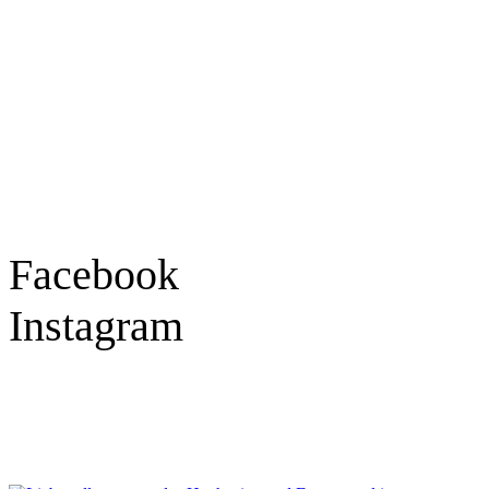
Hauptstraße 78
77855 Achern
Tel.: 07841 / 684284
Montag – Freitag
9:30 – 18:00 Uhr
Samstag
9:30 – 16:00 Uhr
Social Media
Facebook
Instagram
Geprüft