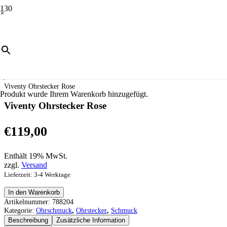
×
Start
/
Schmuck
/
Ohrschmuck
/
Ohrstecker
/
Viventy Ohrstecker Rose
Produkt
wurde Ihrem Warenkorb hinzugefügt.
Viventy Ohrstecker Rose
€
119,00
Enthält 19% MwSt.
zzgl.
Versand
Lieferzeit: 3-4 Werktage
Viventy
In den Warenkorb
Ohrstecker
Artikelnummer:
788204
Rose
Kategorie:
Ohrschmuck
,
Ohrstecker
,
Schmuck
Menge
Beschreibung
Zusätzliche Information