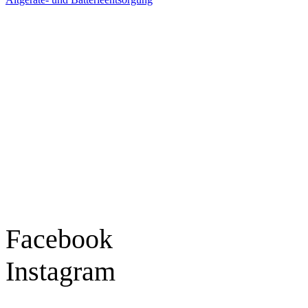
Ladengeschäft
Goldschmiede Patrick Schell e.K.
Hauptstraße 78
77855 Achern
Tel.: 07841 / 684284
Montag – Freitag
9:30 – 18:00 Uhr
Samstag
9:30 – 16:00 Uhr
Social Media
Facebook
Instagram