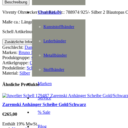
Beschreibung
Uhrenbänder
Viventy Ohrstecker Oval Ref.-Nr.: 788974 925/- Silber 2 Blautopas Ov
Maße ca.: Länge: 10mm Breite: 6mm
Kunststoffbänder
Schell Artikelnummer: 180241
Lederbänder
Zusätzliche Information
Geschlecht:
Damen
Marken:
Bruno Mayer
Metallbänder
Produktgruppe:
Ohrschmuck
Artikelgruppe:
Ohrstecker
Produktlinie:
Schmuck
Stoffbänder
Material:
Silber
Marken
Ähnliche Produkte
Service
Zaremski Anhänger Scheibe Gold/Schwarz
% Sale
€
265,00
Enthält 19% MwSt.
Blog