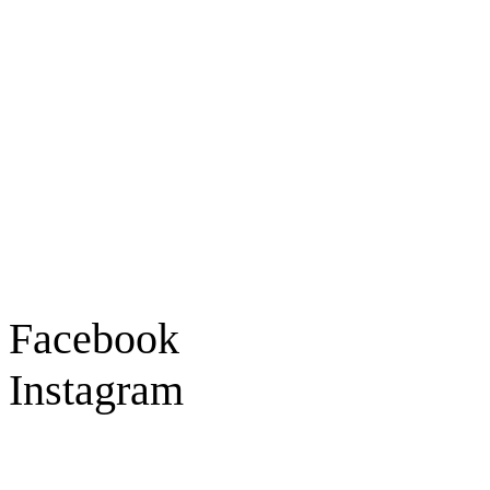
Ladengeschäft
Goldschmiede Patrick Schell e.K.
Hauptstraße 78
77855 Achern
Tel.: 07841 / 684284
Montag – Freitag
9:30 – 18:00 Uhr
Samstag
9:30 – 16:00 Uhr
Social Media
Facebook
Instagram
Geprüft