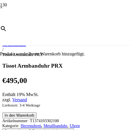
×
Start
/
Uhren
/
Herrenuhren
/
Metallbanduhr
/
Produkt
wurde Ihrem Warenkorb hinzugefügt.
Tissot Armbanduhr PRX
Tissot Armbanduhr PRX
€
495,00
Enthält 19% MwSt.
zzgl.
Versand
Lieferzeit: 3-4 Werktage
Tissot
In den Warenkorb
Armbanduhr
Artikelnummer:
T1374103302100
PRX
Kategorie:
Herrenuhren
,
Metallbanduhr
,
Uhren