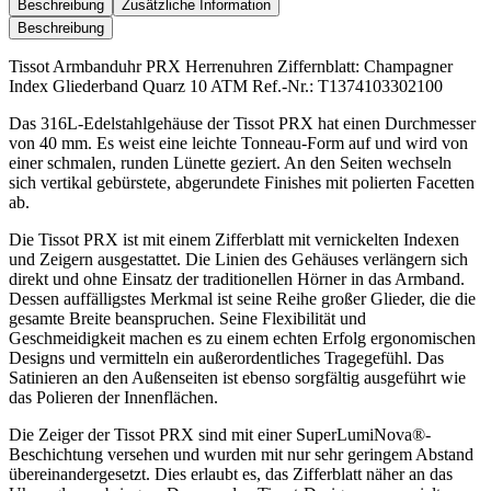
Menge
Beschreibung
Zusätzliche Information
Beschreibung
Tissot Armbanduhr PRX Herrenuhren Ziffernblatt: Champagner
Index Gliederband Quarz 10 ATM Ref.-Nr.: T1374103302100
Das 316L-Edelstahlgehäuse der Tissot PRX hat einen Durchmesser
von 40 mm. Es weist eine leichte Tonneau-Form auf und wird von
einer schmalen, runden Lünette geziert. An den Seiten wechseln
sich vertikal gebürstete, abgerundete Finishes mit polierten Facetten
ab.
Die Tissot PRX ist mit einem Zifferblatt mit vernickelten Indexen
und Zeigern ausgestattet. Die Linien des Gehäuses verlängern sich
direkt und ohne Einsatz der traditionellen Hörner in das Armband.
Dessen auffälligstes Merkmal ist seine Reihe großer Glieder, die die
gesamte Breite beanspruchen. Seine Flexibilität und
Geschmeidigkeit machen es zu einem echten Erfolg ergonomischen
Designs und vermitteln ein außerordentliches Tragegefühl. Das
Satinieren an den Außenseiten ist ebenso sorgfältig ausgeführt wie
das Polieren der Innenflächen.
Die Zeiger der Tissot PRX sind mit einer SuperLumiNova®-
Beschichtung versehen und wurden mit nur sehr geringem Abstand
übereinandergesetzt. Dies erlaubt es, das Zifferblatt näher an das