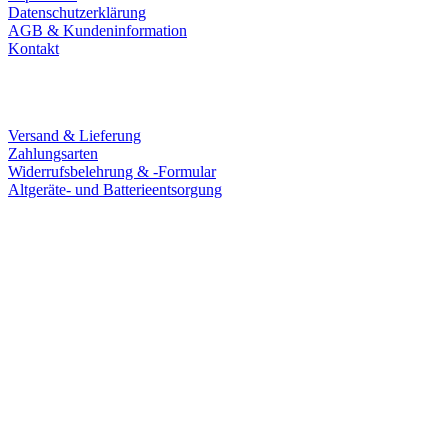
Datenschutzerklärung
AGB & Kundeninformation
Kontakt
Service
Versand & Lieferung
Zahlungsarten
Widerrufsbelehrung & -Formular
Altgeräte- und Batterieentsorgung
Ladengeschäft
Goldschmiede Patrick Schell e.K.
Hauptstraße 78
77855 Achern
Tel.: 07841 / 684284
Montag – Freitag
9:30 – 18:00 Uhr
Samstag
9:30 – 16:00 Uhr