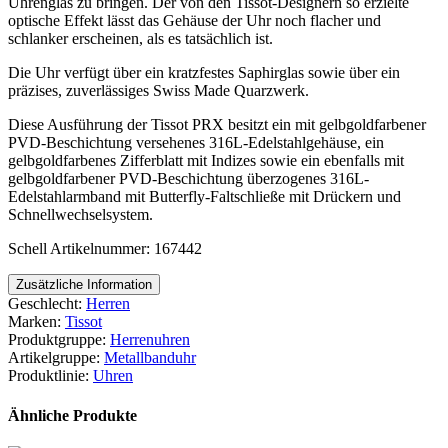
Uhrenglas zu bringen. Der von den Tissot-Designern so erzielte
optische Effekt lässt das Gehäuse der Uhr noch flacher und
schlanker erscheinen, als es tatsächlich ist.
Die Uhr verfügt über ein kratzfestes Saphirglas sowie über ein
präzises, zuverlässiges Swiss Made Quarzwerk.
Diese Ausführung der Tissot PRX besitzt ein mit gelbgoldfarbener
PVD-Beschichtung versehenes 316L-Edelstahlgehäuse, ein
gelbgoldfarbenes Zifferblatt mit Indizes sowie ein ebenfalls mit
gelbgoldfarbener PVD-Beschichtung überzogenes 316L-
Edelstahlarmband mit Butterfly-Faltschließe mit Drückern und
Schnellwechselsystem.
Schell Artikelnummer: 167442
Zusätzliche Information
Geschlecht:
Herren
Marken:
Tissot
Produktgruppe:
Herrenuhren
Artikelgruppe:
Metallbanduhr
Produktlinie:
Uhren
Ähnliche Produkte