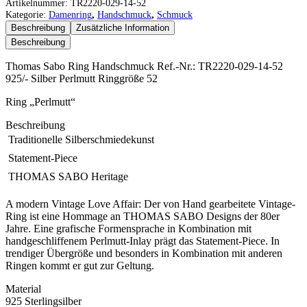
Sabo
Artikelnummer:
TR2220-029-14-52
Ring
Kategorie:
Damenring
,
Handschmuck
,
Schmuck
Menge
Beschreibung
Zusätzliche Information
Beschreibung
Thomas Sabo Ring Handschmuck Ref.-Nr.: TR2220-029-14-52
925/- Silber Perlmutt Ringgröße 52
Ring „Perlmutt“
Beschreibung
 Traditionelle Silberschmiedekunst
 Statement-Piece
 THOMAS SABO Heritage
A modern Vintage Love Affair: Der von Hand gearbeitete Vintage-
Ring ist eine Hommage an THOMAS SABO Designs der 80er
Jahre. Eine grafische Formensprache in Kombination mit
handgeschliffenem Perlmutt-Inlay prägt das Statement-Piece. In
trendiger Übergröße und besonders in Kombination mit anderen
Ringen kommt er gut zur Geltung.
Material
925 Sterlingsilber