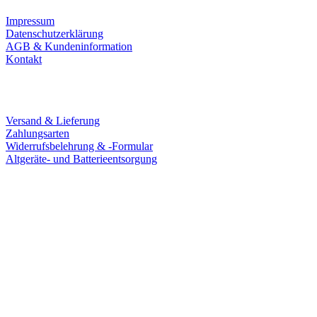
Impressum
Datenschutzerklärung
AGB & Kundeninformation
Kontakt
Service
Versand & Lieferung
Zahlungsarten
Widerrufsbelehrung & -Formular
Altgeräte- und Batterieentsorgung
Ladengeschäft
Goldschmiede Patrick Schell e.K.
Hauptstraße 78
77855 Achern
Tel.: 07841 / 684284
Montag – Freitag
9:30 – 18:00 Uhr