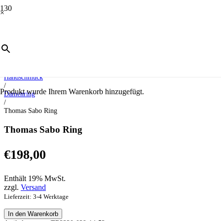
×
Start
/
Schmuck
/
Handschmuck
/
Produkt
wurde Ihrem Warenkorb hinzugefügt.
Damenring
/
Thomas Sabo Ring
Thomas Sabo Ring
€
198,00
Enthält 19% MwSt.
zzgl.
Versand
Lieferzeit: 3-4 Werktage
Thomas
In den Warenkorb