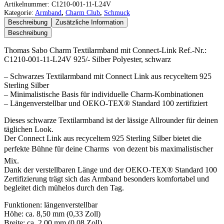
Sabo
Artikelnummer:
C1210-001-11-L24V
Charm
Kategorie:
Armband
,
Charm Club
,
Schmuck
Textilarmband
Beschreibung
Zusätzliche Information
mit
Beschreibung
Connect-
Link
Thomas Sabo Charm Textilarmband mit Connect-Link Ref.-Nr.:
Menge
C1210-001-11-L24V 925/- Silber Polyester, schwarz
– Schwarzes Textilarmband mit Connect Link aus recyceltem 925
Sterling Silber
– Minimalistische Basis für individuelle Charm-Kombinationen
– Längenverstellbar und OEKO-TEX® Standard 100 zertifiziert
Dieses schwarze Textilarmband ist der lässige Allrounder für deinen
täglichen Look.
Der Connect Link aus recyceltem 925 Sterling Silber bietet die
perfekte Bühne für deine Charms  von dezent bis maximalistischer
Mix.
Dank der verstellbaren Länge und der OEKO-TEX® Standard 100
Zertifizierung trägt sich das Armband besonders komfortabel und
begleitet dich mühelos durch den Tag.
Funktionen: längenverstellbar
Höhe: ca. 8,50 mm (0,33 Zoll)
Breite: ca. 2,00 mm (0,08 Zoll)