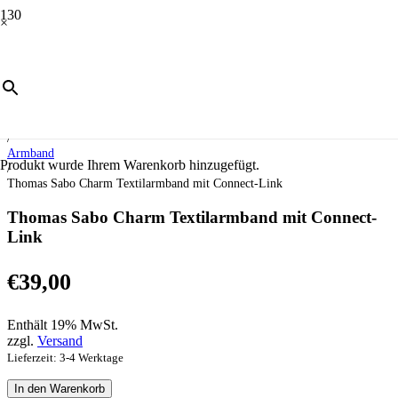
×
Start
/
Schmuck
/
Charm Club
/
Armband
Produkt
wurde Ihrem Warenkorb hinzugefügt.
/
Thomas Sabo Charm Textilarmband mit Connect-Link
Thomas Sabo Charm Textilarmband mit Connect-
Link
€
39,00
Enthält 19% MwSt.
zzgl.
Versand
Lieferzeit: 3-4 Werktage
Thomas
In den Warenkorb