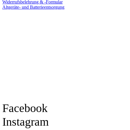
Widerrufsbelehrung & -Formular
Altgeräte- und Batterieentsorgung
Ladengeschäft
Goldschmiede Patrick Schell e.K.
Hauptstraße 78
77855 Achern
Tel.: 07841 / 684284
Montag – Freitag
9:30 – 18:00 Uhr
Samstag
9:30 – 16:00 Uhr
Social Media
Facebook
Instagram