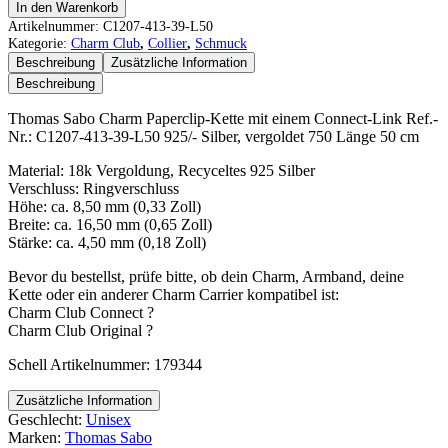
Thomas
In den Warenkorb
Sabo
Artikelnummer:
C1207-413-39-L50
Charm
Kategorie:
Charm Club
,
Collier
,
Schmuck
Paperclip-
Beschreibung
Zusätzliche Information
Kette
Beschreibung
mit
einem
Thomas Sabo Charm Paperclip-Kette mit einem Connect-Link Ref.-
Connect-
Nr.: C1207-413-39-L50 925/- Silber, vergoldet 750 Länge 50 cm
Link
Menge
Material: 18k Vergoldung, Recyceltes 925 Silber
Verschluss: Ringverschluss
Höhe: ca. 8,50 mm (0,33 Zoll)
Breite: ca. 16,50 mm (0,65 Zoll)
Stärke: ca. 4,50 mm (0,18 Zoll)
Bevor du bestellst, prüfe bitte, ob dein Charm, Armband, deine
Kette oder ein anderer Charm Carrier kompatibel ist:
Charm Club Connect ?
Charm Club Original ?
Schell Artikelnummer: 179344
Zusätzliche Information
Geschlecht:
Unisex
Marken:
Thomas Sabo