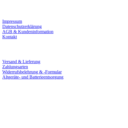
Infos
Impressum
Datenschutzerklärung
AGB & Kundeninformation
Kontakt
Service
Versand & Lieferung
Zahlungsarten
Widerrufsbelehrung & -Formular
Altgeräte- und Batterieentsorgung
Ladengeschäft
Goldschmiede Patrick Schell e.K.
Hauptstraße 78
77855 Achern
Tel.: 07841 / 684284