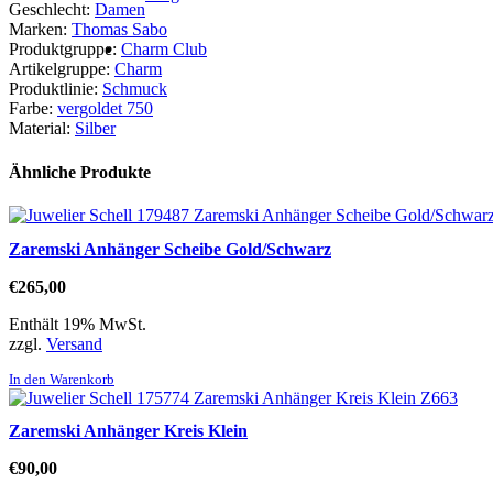
Geschlecht:
Damen
Marken:
Thomas Sabo
Produktgruppe:
Charm Club
Artikelgruppe:
Charm
Produktlinie:
Schmuck
Farbe:
vergoldet 750
Material:
Silber
Ähnliche Produkte
Zaremski Anhänger Scheibe Gold/Schwarz
€
265,00
Enthält 19% MwSt.
zzgl.
Versand
In den Warenkorb
Zaremski Anhänger Kreis Klein
€
90,00