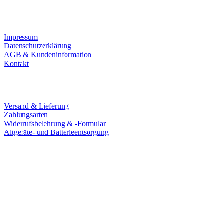
Infos
Impressum
Datenschutzerklärung
AGB & Kundeninformation
Kontakt
Service
Versand & Lieferung
Zahlungsarten
Widerrufsbelehrung & -Formular
Altgeräte- und Batterieentsorgung
Ladengeschäft
Goldschmiede Patrick Schell e.K.
Hauptstraße 78
77855 Achern
Tel.: 07841 / 684284