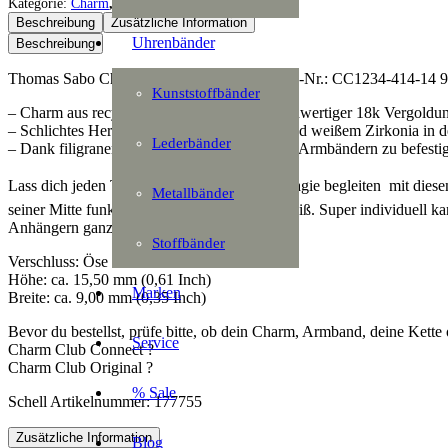
Charm
Kategorie:
Charm
,
Charm Club
,
Schmuck
Herz
Beschreibung
Zusätzliche Information
mit
Uhrenbänder
Beschreibung
Sternchen
Menge
Thomas Sabo Charm Herz mit Sternchen Ref.-Nr.: CC1234-414-14 925/
Kunststoffbänder
– Charm aus recyceltem 925er Silber mit hochwertiger 18k Vergoldu
– Schlichtes Herz mit fein graviertem Stern und weißem Zirkonia in d
Lederbänder
– Dank filigraner Öse mühelos an Ketten und Armbändern zu befesti
Lass dich jeden Tag von Liebe und Sternenmagie begleiten  mit diese
Metallbänder
seiner Mitte funkelt ein kleiner Zirkonia in Weiß. Super individuell
Anhängern ganz nach deinem Geschmack.
Stoffbänder
Verschluss: Öse
Höhe: ca. 15,50 mm (0,61 Inch)
Marken
Breite: ca. 9,00 mm (0,35 Inch)
Bevor du bestellst, prüfe bitte, ob dein Charm, Armband, deine Kette 
Service
Charm Club Connect ?
Charm Club Original ?
% Sale
Schell Artikelnummer: 177755
Zusätzliche Information
Blog