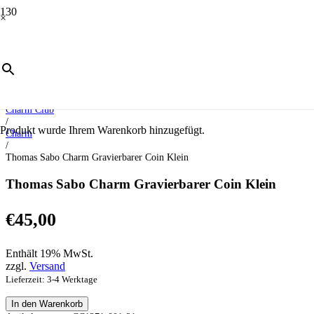
×
Start
/
Schmuck
/
Charm Club
/
Produkt
wurde Ihrem Warenkorb hinzugefügt.
Charm
/
Thomas Sabo Charm Gravierbarer Coin Klein
Thomas Sabo Charm Gravierbarer Coin Klein
€
45,00
Enthält 19% MwSt.
zzgl.
Versand
Lieferzeit: 3-4 Werktage
Thomas
In den Warenkorb