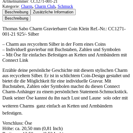
Sabo
Artikelnummer:
CC1271-001-21
Charm
Kategorie:
Charm
,
Charm Club
,
Schmuck
Gravierbarer
Beschreibung
Zusätzliche Information
Coin
Beschreibung
Klein
Menge
Thomas Sabo Charm Gravierbarer Coin Klein Ref.-Nr.: CC1271-
001-21 925/- Silber
– Charm aus recyceltem Silber in der Form eines Coins
– Individuell gravierbar mit Buchstaben, Zahlen und Symbolen
– Mit Öse für einfaches Befestigen an Ketten und Armbändern mit
Connect Link
Erzähle deine persönliche Geschichte mit diesem stylischen Charm
aus recyceltem Silber. Er ist in schlichtem Coin-Design gestaltet und
bietet dir die Möglichkeit für eine individuelle Gravur. Mit
Buchstaben, Zahlen oder Symbolen machst du diesen Connect
Charm-Anhänger zu einem persönlichen Statement-Schmuckstück.
Dank seiner Öse kannst du ihn nach Lust und Laune  solo oder mit
weiteren Charms  ganz einfach an Ketten und Armbändern
befestigen.
Verschluss: Öse
Höhe: ca. 20,50 mm (0,81 Inch)