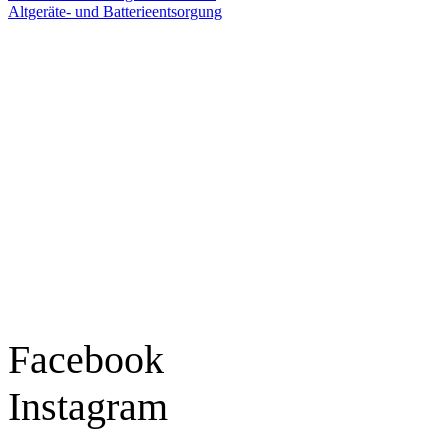
Altgeräte- und Batterieentsorgung
Ladengeschäft
Goldschmiede Patrick Schell e.K.
Hauptstraße 78
77855 Achern
Tel.: 07841 / 684284
Montag – Freitag
9:30 – 18:00 Uhr
Samstag
9:30 – 16:00 Uhr
Social Media
Facebook
Instagram