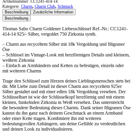
Sabo
Artikelnummer:
CC1241-414-14
Charm
Kategorie:
Charm
,
Charm Club
,
Schmuck
Goldener
Beschreibung
Zusätzliche Information
Liebesschlüssel
Beschreibung
Menge
Thomas Sabo Charm Goldener Liebesschlüssel Ref.-Nr.: CC1241-
414-14 925/- Silber, vergoldet 750 Zirkonia synth.
– Charm aus recyceltem Silber mit 18k Vergoldung und filigraner
Öse
– Schlüssel im Vintage-Look mit herzförmigen Details und kleinem,
weißem Zirkonia
– Einfach an Armbändern und Ketten zu befestigen, einzeln oder
mit weiteren Charms
Trage den Schlüssel zum Herzen deines Lieblingsmenschen stets bei
dir. Mit Liebe zum Detail ist dieser Charm aus recyceltem 925er
Silber gestaltet und mit einer edlen 18k Vergoldung versehen. Der
Schlüsselbart ist wie der Schlüsselkopf herzförmig und mit einem
kleinen, funkelnden Zirkonia in Weiß versehen. Das unterstreicht
die besondere Bedeutung dieses Charms. Dank seiner filigranen Öse
kannst du ihn ganz nach deinem Geschmack an einem Armband
oder einer Kette tragen. Kombiniere ihn mit weiteren
bedeutungsvollen Anhängern, um deine Gefühle zu verdeutlichen
und deinen Look zu individualisieren.