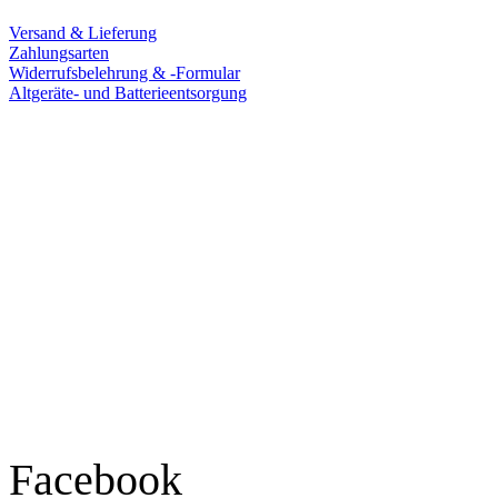
Versand & Lieferung
Zahlungsarten
Widerrufsbelehrung & -Formular
Altgeräte- und Batterieentsorgung
Ladengeschäft
Goldschmiede Patrick Schell e.K.
Hauptstraße 78
77855 Achern
Tel.: 07841 / 684284
Montag – Freitag
9:30 – 18:00 Uhr
Samstag
9:30 – 16:00 Uhr
Social Media
Facebook