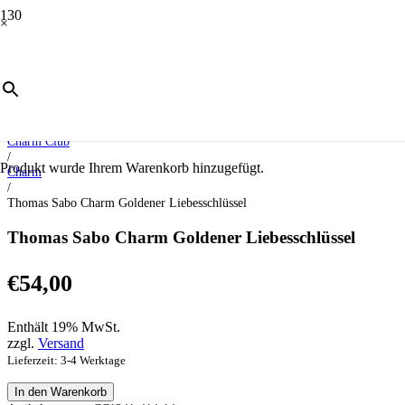
×
Start
/
Schmuck
/
Charm Club
/
Produkt
wurde Ihrem Warenkorb hinzugefügt.
Charm
/
Thomas Sabo Charm Goldener Liebesschlüssel
Thomas Sabo Charm Goldener Liebesschlüssel
€
54,00
Enthält 19% MwSt.
zzgl.
Versand
Lieferzeit: 3-4 Werktage
Thomas
In den Warenkorb