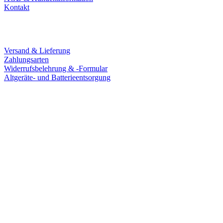
Kontakt
Service
Versand & Lieferung
Zahlungsarten
Widerrufsbelehrung & -Formular
Altgeräte- und Batterieentsorgung
Ladengeschäft
Goldschmiede Patrick Schell e.K.
Hauptstraße 78
77855 Achern
Tel.: 07841 / 684284
Montag – Freitag
9:30 – 18:00 Uhr
Samstag
9:30 – 16:00 Uhr
Social Media