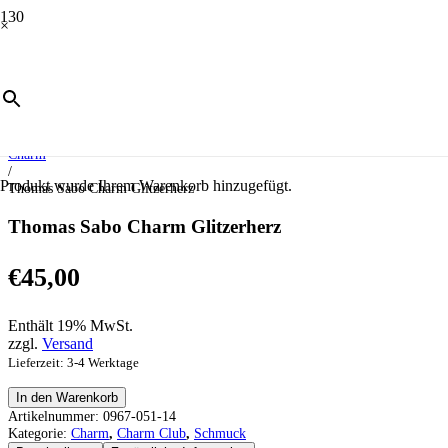
×
Start
/
Schmuck
/
Charm Club
/
Charm
/
Produkt
wurde Ihrem Warenkorb hinzugefügt.
Thomas Sabo Charm Glitzerherz
Thomas Sabo Charm Glitzerherz
€
45,00
Enthält 19% MwSt.
zzgl.
Versand
Lieferzeit: 3-4 Werktage
Thomas
In den Warenkorb
Sabo
Artikelnummer:
0967-051-14
Charm
Kategorie:
Charm
,
Charm Club
,
Schmuck