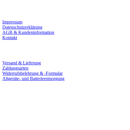
Infos
Impressum
Datenschutzerklärung
AGB & Kundeninformation
Kontakt
Service
Versand & Lieferung
Zahlungsarten
Widerrufsbelehrung & -Formular
Altgeräte- und Batterieentsorgung
Ladengeschäft
Goldschmiede Patrick Schell e.K.
Hauptstraße 78
77855 Achern
Tel.: 07841 / 684284