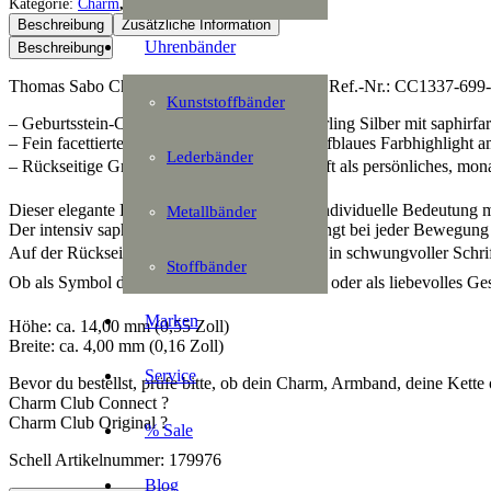
Charm
Kategorie:
Charm
,
Charm Club
,
Schmuck
Geburtsstein
Beschreibung
Zusätzliche Information
September
Uhrenbänder
Beschreibung
Menge
Thomas Sabo Charm Geburtsstein September Ref.-Nr.: CC1337-699-1 
Kunststoffbänder
– Geburtsstein-Charm September aus 925 Sterling Silber mit saphirf
– Fein facettierter Stein setzt ein intensives, tiefblaues Farbhighligh
Lederbänder
– Rückseitige Gravur Sep. in verspielter Schrift als persönliches, mon
Dieser elegante Birthstone-Charm verbindet individuelle Bedeutung 
Metallbänder
Der intensiv saphirfarbene, facettierte Stein fängt bei jeder Bewegung 
Auf der Rückseite sorgt die zarte Gravur Sep. in schwungvoller Schri
Stoffbänder
Ob als Symbol deines eigenen Geburtsmonats oder als liebevolles Ges
Marken
Höhe: ca. 14,00 mm (0,55 Zoll)
Breite: ca. 4,00 mm (0,16 Zoll)
Service
Bevor du bestellst, prüfe bitte, ob dein Charm, Armband, deine Kette 
Charm Club Connect ?
Charm Club Original ?
% Sale
Schell Artikelnummer: 179976
Blog