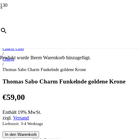
×
Start
/
Schmuck
/
Charm Club
/
Produkt
wurde Ihrem Warenkorb hinzugefügt.
Charm
/
Thomas Sabo Charm Funkelnde goldene Krone
Thomas Sabo Charm Funkelnde goldene Krone
€
59,00
Enthält 19% MwSt.
zzgl.
Versand
Lieferzeit: 3-4 Werktage
Thomas
In den Warenkorb