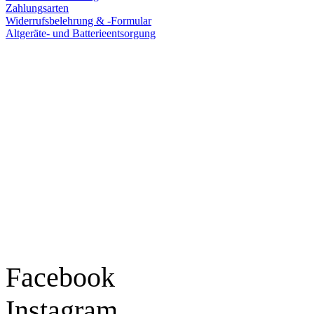
Zahlungsarten
Widerrufsbelehrung & -Formular
Altgeräte- und Batterieentsorgung
Ladengeschäft
Goldschmiede Patrick Schell e.K.
Hauptstraße 78
77855 Achern
Tel.: 07841 / 684284
Montag – Freitag
9:30 – 18:00 Uhr
Samstag
9:30 – 16:00 Uhr
Social Media
Facebook
Instagram