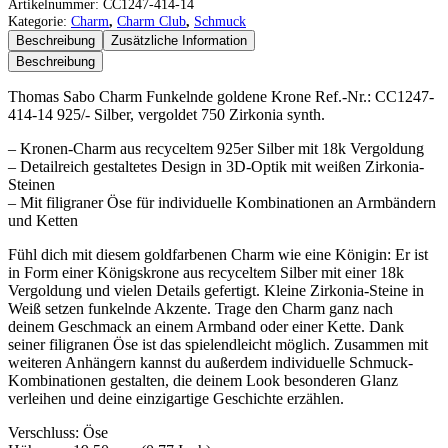
Sabo
Artikelnummer:
CC1247-414-14
Charm
Kategorie:
Charm
,
Charm Club
,
Schmuck
Funkelnde
Beschreibung
Zusätzliche Information
goldene
Beschreibung
Krone
Menge
Thomas Sabo Charm Funkelnde goldene Krone Ref.-Nr.: CC1247-
414-14 925/- Silber, vergoldet 750 Zirkonia synth.
– Kronen-Charm aus recyceltem 925er Silber mit 18k Vergoldung
– Detailreich gestaltetes Design in 3D-Optik mit weißen Zirkonia-
Steinen
– Mit filigraner Öse für individuelle Kombinationen an Armbändern
und Ketten
Fühl dich mit diesem goldfarbenen Charm wie eine Königin: Er ist
in Form einer Königskrone aus recyceltem Silber mit einer 18k
Vergoldung und vielen Details gefertigt. Kleine Zirkonia-Steine in
Weiß setzen funkelnde Akzente. Trage den Charm ganz nach
deinem Geschmack an einem Armband oder einer Kette. Dank
seiner filigranen Öse ist das spielendleicht möglich. Zusammen mit
weiteren Anhängern kannst du außerdem individuelle Schmuck-
Kombinationen gestalten, die deinem Look besonderen Glanz
verleihen und deine einzigartige Geschichte erzählen.
Verschluss: Öse