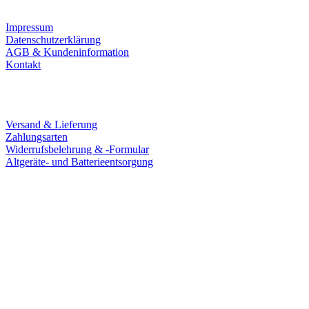
Impressum
Datenschutzerklärung
AGB & Kundeninformation
Kontakt
Service
Versand & Lieferung
Zahlungsarten
Widerrufsbelehrung & -Formular
Altgeräte- und Batterieentsorgung
Ladengeschäft
Goldschmiede Patrick Schell e.K.
Hauptstraße 78
77855 Achern
Tel.: 07841 / 684284
Montag – Freitag
9:30 – 18:00 Uhr