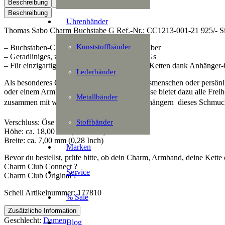
Buchstabe
Beschreibung
Zusätzliche Information
G
Beschreibung
Menge
Uhrenbänder
Thomas Sabo Charm Buchstabe G Ref.-Nr.: CC1213-001-21 925/- Si
Kunststoffbänder
– Buchstaben-Charm aus recyceltem 925er Silber
– Geradliniges, zeitloses Design in Form des Gs
– Für einzigartige Looks an Armbändern und Ketten dank Anhänger
Lederbänder
Als besonderes Geschenk für deinen Lieblingsmenschen oder persönlic
oder einem Armband tragen. Seine filigrane Öse bietet dazu alle Frei
Metallbänder
zusammen mit weiteren bedeutungsvollen Anhängern  dieses Schmuck
Stoffbänder
Verschluss: Öse
Höhe: ca. 18,00 mm (0,71 Inch)
Breite: ca. 7,00 mm (0,28 Inch)
Marken
Bevor du bestellst, prüfe bitte, ob dein Charm, Armband, deine Kette 
Charm Club Connect ?
Service
Charm Club Original ?
Schell Artikelnummer: 177810
% Sale
Zusätzliche Information
Geschlecht:
Damen
Blog