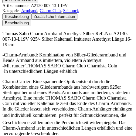
Sabo
Artikelnummer:
A2130-007-13-L19V
Charm
Kategorie:
Armband
,
Charm Club
,
Schmuck
Armband
Beschreibung
Zusätzliche Information
Amethyst
Beschreibung
Silber
Menge
Thomas Sabo Charm Armband Amethyst Silber Ref.-Nr.: A2130-
007-13-L19V 925/- Silber Kaltemail Imitierter Amethyst Länge 16-
19 cm
-Charm-Armband: Kombination von Silber-Gliederarmband und
Beads-Armband aus imitiertem, violettem Amethyst
-Mit runder THOMAS SABO Charm Club Charmista Coin
-In unterschiedlichen Längen erhältlich
Charm-Carrier: Eine spannende Optik entsteht durch die
Kombination eines Gliederarmbands aus hochwertigem 925er
Sterlingsilber und eines Beads-Armbands aus imitiertem, violettem
Amethyst. Eine runde THOMAS SABO Charm Club Charmista
Coin mit violetter Kaltemaille ziert das Ende des Charm-Armbands.
In die Glieder lassen sich verschiedene Charm-Anhänger einhängen
und individuell kombinieren  perfekt für Schmuckkreationen, die
Geschichten erzählen oder die Persönlichkeit widerspiegeln. Das
Charm-Armband ist in unterschiedlichen Längen erhältlich und eine
hervorragende Geschenkidee.