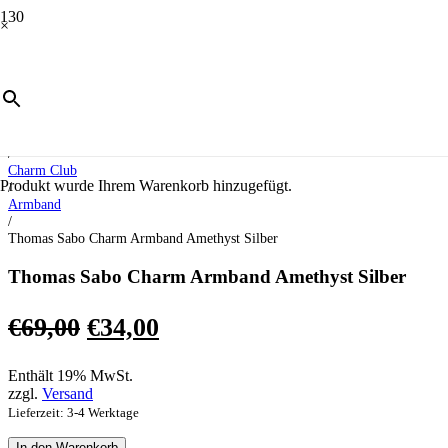
×
ANGEBOT!
Start
/
Schmuck
/
Charm Club
Produkt
wurde Ihrem Warenkorb hinzugefügt.
/
Armband
/
Thomas Sabo Charm Armband Amethyst Silber
Thomas Sabo Charm Armband Amethyst Silber
Ursprünglicher
Aktueller
€
69,00
€
34,00
Preis
Preis
Enthält 19% MwSt.
war:
ist:
zzgl.
Versand
€69,00
€34,00.
Lieferzeit: 3-4 Werktage
Thomas
In den Warenkorb