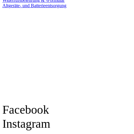
Widerrufsbelehrung & -Formular
Altgeräte- und Batterieentsorgung
Ladengeschäft
Goldschmiede Patrick Schell e.K.
Hauptstraße 78
77855 Achern
Tel.: 07841 / 684284
Montag – Freitag
9:30 – 18:00 Uhr
Samstag
9:30 – 16:00 Uhr
Social Media
Facebook
Instagram