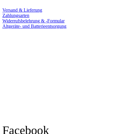
Versand & Lieferung
Zahlungsarten
Widerrufsbelehrung & -Formular
Altgeräte- und Batterieentsorgung
Ladengeschäft
Goldschmiede Patrick Schell e.K.
Hauptstraße 78
77855 Achern
Tel.: 07841 / 684284
Montag – Freitag
9:30 – 18:00 Uhr
Samstag
9:30 – 16:00 Uhr
Social Media
Facebook