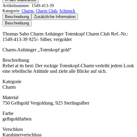
Sabo
Artikelnummer:
1549-413-39
Charm
Kategorie:
Charm
,
Charm Club
,
Schmuck
Anhänger
Beschreibung
Zusätzliche Information
Totenkopf
Beschreibung
Menge
Thomas Sabo Charm Anhänger Totenkopf Charm Club Ref.-Nr.:
1549-413-39 925/- Silber, vergoldet
Charm-Anhänger „Totenkopf gold“
Beschreibung
Rebel at its best: Der rockige Totenkopf-Charm verleiht jedem Look
eine rebellische Attitüde und zieht alle Blicke auf sich.
Kategorie
Charm
Material
750 Gelbgold Vergoldung, 925 Sterlingsilber
Farbe
gelbgoldfarben
Verschluss
Karabinerverschluss