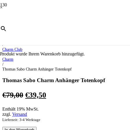
×
ANGEBOT!
Start
/
Schmuck
/
Charm Club
Produkt
wurde Ihrem Warenkorb hinzugefügt.
/
Charm
/
Thomas Sabo Charm Anhänger Totenkopf
Thomas Sabo Charm Anhänger Totenkopf
Ursprünglicher
Aktueller
€
79,00
€
39,50
Preis
Preis
Enthält 19% MwSt.
war:
ist:
zzgl.
Versand
€79,00
€39,50.
Lieferzeit: 3-4 Werktage
Thomas
In den Warenkorb