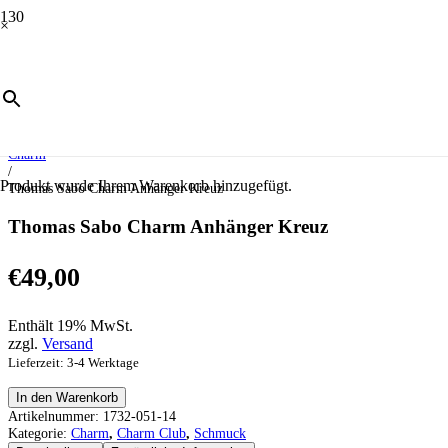
×
Start
/
Schmuck
/
Charm Club
/
Charm
/
Produkt
wurde Ihrem Warenkorb hinzugefügt.
Thomas Sabo Charm Anhänger Kreuz
Thomas Sabo Charm Anhänger Kreuz
€
49,00
Enthält 19% MwSt.
zzgl.
Versand
Lieferzeit: 3-4 Werktage
Thomas
In den Warenkorb
Sabo
Artikelnummer:
1732-051-14
Charm
Kategorie:
Charm
,
Charm Club
,
Schmuck