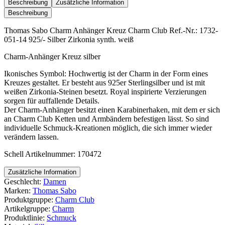
Anhänger
Beschreibung
Zusätzliche Information
Kreuz
Beschreibung
Menge
Thomas Sabo Charm Anhänger Kreuz Charm Club Ref.-Nr.: 1732-
051-14 925/- Silber Zirkonia synth. weiß
Charm-Anhänger Kreuz silber
Ikonisches Symbol: Hochwertig ist der Charm in der Form eines
Kreuzes gestaltet. Er besteht aus 925er Sterlingsilber und ist mit
weißen Zirkonia-Steinen besetzt. Royal inspirierte Verzierungen
sorgen für auffallende Details.
Der Charm-Anhänger besitzt einen Karabinerhaken, mit dem er sich
an Charm Club Ketten und Armbändern befestigen lässt. So sind
individuelle Schmuck-Kreationen möglich, die sich immer wieder
verändern lassen.
Schell Artikelnummer: 170472
Zusätzliche Information
Geschlecht:
Damen
Marken:
Thomas Sabo
Produktgruppe:
Charm Club
Artikelgruppe:
Charm
Produktlinie:
Schmuck