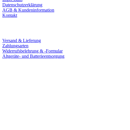
Datenschutzerklärung
AGB & Kundeninformation
Kontakt
Service
Versand & Lieferung
Zahlungsarten
Widerrufsbelehrung & -Formular
Altgeräte- und Batterieentsorgung
Ladengeschäft
Goldschmiede Patrick Schell e.K.
Hauptstraße 78
77855 Achern
Tel.: 07841 / 684284
Montag – Freitag
9:30 – 18:00 Uhr
Samstag
9:30 – 16:00 Uhr