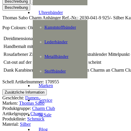
Anhänger
Beschreibung
Zusätzliche Information
Menge
Beschreibung
Uhrenbänder
Thomas Sabo Charm Anhänger Ref.-Nr.: 2030-041-9 925/- Silber Kal
Kunststoffbänder
Pop Colours: Oktagon-Charm
 Dreidimensional gestalteter Oktagon-Charm
Lederbänder
 Handbemalt mit Kaltemaille in Rosa
 Rosafarbener Zirkonia im Oktagonschliff als strahlender Mittelpunk
Metallbänder
 Cut-out auf der Rückseite, wodurch der Stein scheint
 Dank Karabinerhaken individuell mit weiteren Charms an Charm C
Stoffbänder
Schell Artikelnummer: 170955
Marken
Zusätzliche Information
Geschlecht:
Damen
Service
Marken:
Thomas Sabo
Produktgruppe:
Charm Club
Artikelgruppe:
Charm
% Sale
Produktlinie:
Schmuck
Material:
Silber
Blog