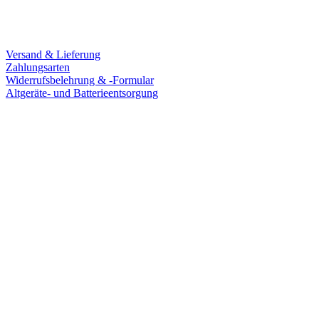
Service
Versand & Lieferung
Zahlungsarten
Widerrufsbelehrung & -Formular
Altgeräte- und Batterieentsorgung
Ladengeschäft
Goldschmiede Patrick Schell e.K.
Hauptstraße 78
77855 Achern
Tel.: 07841 / 684284
Montag – Freitag
9:30 – 18:00 Uhr
Samstag
9:30 – 16:00 Uhr
Social Media