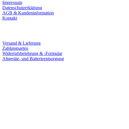
Impressum
Datenschutzerklärung
AGB & Kundeninformation
Kontakt
Service
Versand & Lieferung
Zahlungsarten
Widerrufsbelehrung & -Formular
Altgeräte- und Batterieentsorgung
Ladengeschäft
Goldschmiede Patrick Schell e.K.
Hauptstraße 78
77855 Achern
Tel.: 07841 / 684284
Montag – Freitag
9:30 – 18:00 Uhr
Samstag