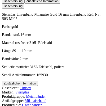
Gold
Beschreibung
Zusätzliche Information
16
Beschreibung
mm
Menge
Sternglas Uhrenband Milanaise Gold 16 mm Uhrenband Ref.-Nr.:
S03-MI07
Farbe gold
Bandanstoß 16 mm
Material rostfreier 316L Edelstahl
Länge 89 + 110 mm
Bandstärke 2 mm
Schließe rostfreier 316L Edelstahl, poliert
Schell Artikelnummer: 165930
Zusätzliche Information
Geschlecht:
Unisex
Marken:
Sternglas
Produktgruppe:
Metallbänder
Artikelgruppe:
Milanaiseband
Produktlinie:
Uhrenbänder