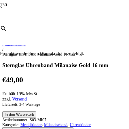
×
Start
/
Uhrenbänder
/
Metallbänder
/
Milanaiseband
/
Produkt
wurde Ihrem Warenkorb hinzugefügt.
Sternglas Uhrenband Milanaise Gold 16 mm
Sternglas Uhrenband Milanaise Gold 16 mm
€
49,00
Enthält 19% MwSt.
zzgl.
Versand
Lieferzeit: 3-4 Werktage
Sternglas
In den Warenkorb
Uhrenband
Artikelnummer:
S03-MI07
Milanaise
Kategorie:
Metallbänder
,
Milanaiseband
,
Uhrenbänder