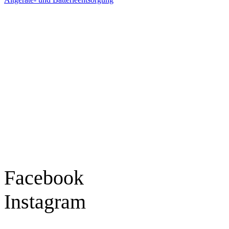
Ladengeschäft
Goldschmiede Patrick Schell e.K.
Hauptstraße 78
77855 Achern
Tel.: 07841 / 684284
Montag – Freitag
9:30 – 18:00 Uhr
Samstag
9:30 – 16:00 Uhr
Social Media
Facebook
Instagram