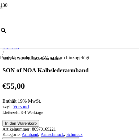
×
Start
/
Schmuck
/
Armschmuck
/
Armband
/
Produkt
wurde Ihrem Warenkorb hinzugefügt.
SON of NOA Kalbslederarmband
SON of NOA Kalbslederarmband
€
55,00
Enthält 19% MwSt.
zzgl.
Versand
Lieferzeit: 3-4 Werktage
SON
In den Warenkorb
of
Artikelnummer:
80970169221
NOA
Kategorie:
Armband
,
Armschmuck
,
Schmuck