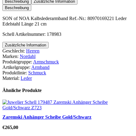
Kalbslederarmband
Beschreibung
Zusätzliche Information
Menge
Beschreibung
SON of NOA Kalbslederarmband Ref.-Nr.: 80970169221 Leder
Edelstahl Länge 21 cm
Schell Artikelnummer: 178983
Zusätzliche Information
Geschlecht:
Herren
Marken:
Nordahl
Produktgruppe:
Armschmuck
Artikelgruppe:
Armband
Produktlinie:
Schmuck
Material:
Leder
Ähnliche Produkte
Zaremski Anhänger Scheibe Gold/Schwarz
€
265,00