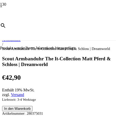
×
Start
/
Uhren
/
Kinderuhren
/
Armbanduhr
/
Produkt
wurde Ihrem Warenkorb hinzugefügt.
Scout Armbanduhr The It-Collection Matt Pferd & Schloss | Dreamworld
Scout Armbanduhr The It-Collection Matt Pferd &
Schloss | Dreamworld
€
42,90
Enthält 19% MwSt.
zzgl.
Versand
Lieferzeit: 3-4 Werktage
Scout
In den Warenkorb
Armbanduhr
Artikelnummer:
280375031