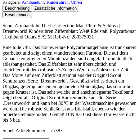
The
Kategorie:
Armbanduhr
,
Kinderuhren
,
Uhren
It-
Beschreibung
Zusätzliche Information
Collection
Beschreibung
Matt
Pferd
Scout Armbanduhr The It-Collection Matt Pferd & Schloss |
&
Dreamworld Kinderuhren Ziffernblatt: Weiß Edelstahl Polycarbonat
Schloss
Textilband Quarz 5 ATM Ref.-Nr.: 280375031
|
Dreamworld
Eine tolle Uhr. Das hochwertige Polycarbonatgehäuse ist transparent
Menge
gearbeitet und zeigt einen wunderschönen Farbton. Die auf dem
Gehäuse eingravierten Minutenzahlen sind eingefärbt und deutlich
ablesbar gestaltet. Das Zifferblatt ist sehr übersichtlich und
erleichtert mit dem robusten 3-Zeiger-Werk das Ablesen der Zeit.
Das Motiv auf dem Zifferblatt stammt aus der Original Scout
Schulranzen Serie ‚Dreamworld‘. Geschützt wird es durch ein
Uhrglas, gefertigt aus einem gehärteten Mineralglas, das sehr robust
gegen Kratzer ist. Das sehr weiche und anschmiegsame Textilband
zeigt ebenfalls Original Scout Ranzenmotive aus der Serie
‚Dreamworld‘ und kann bei 30°C in der Waschmaschine gewaschen
werden. Die robuste Schließe ist aus Edelstahl, ebenso wie der
polierte Gehäuseboden. Gemäß DIN 8310 ist diese Uhr wasserdicht
bis 5 bar.
Schell Artikelnummer: 175383