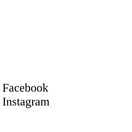
Goldschmiede Patrick Schell e.K.
Hauptstraße 78
77855 Achern
Tel.: 07841 / 684284
Montag – Freitag
9:30 – 18:00 Uhr
Samstag
9:30 – 16:00 Uhr
Social Media
Facebook
Instagram
Geprüft