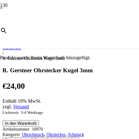
×
Start
/
Schmuck
/
Ohrschmuck
/
Ohrstecker
/
Produkt
wurde Ihrem Warenkorb hinzugefügt.
R. Gerstner Ohrstecker Kugel 3mm
R. Gerstner Ohrstecker Kugel 3mm
€
24,00
Enthält 19% MwSt.
zzgl.
Versand
Lieferzeit: 3-4 Werktage
R.
In den Warenkorb
Gerstner
Artikelnummer:
10970
Ohrstecker
Kategorie:
Ohrschmuck
,
Ohrstecker
,
Schmuck