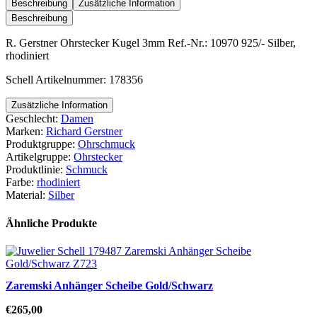
Kugel
Beschreibung
Zusätzliche Information
3mm
Beschreibung
Menge
R. Gerstner Ohrstecker Kugel 3mm Ref.-Nr.: 10970 925/- Silber,
rhodiniert
Schell Artikelnummer: 178356
Zusätzliche Information
Geschlecht:
Damen
Marken:
Richard Gerstner
Produktgruppe:
Ohrschmuck
Artikelgruppe:
Ohrstecker
Produktlinie:
Schmuck
Farbe:
rhodiniert
Material:
Silber
Ähnliche Produkte
Zaremski Anhänger Scheibe Gold/Schwarz
€
265,00