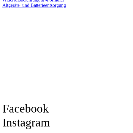
Altgeräte- und Batterieentsorgung
Ladengeschäft
Goldschmiede Patrick Schell e.K.
Hauptstraße 78
77855 Achern
Tel.: 07841 / 684284
Montag – Freitag
9:30 – 18:00 Uhr
Samstag
9:30 – 16:00 Uhr
Social Media
Facebook
Instagram