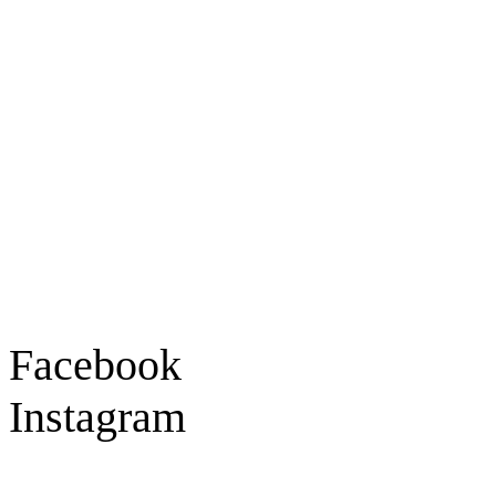
Ladengeschäft
Goldschmiede Patrick Schell e.K.
Hauptstraße 78
77855 Achern
Tel.: 07841 / 684284
Montag – Freitag
9:30 – 18:00 Uhr
Samstag
9:30 – 16:00 Uhr
Social Media
Facebook
Instagram
Geprüft