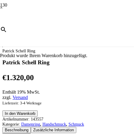
×
Start
/
Schmuck
/
Handschmuck
/
Damenring
/
Patrick Schell Ring
Produkt
wurde Ihrem Warenkorb hinzugefügt.
Patrick Schell Ring
€
1.320,00
Enthält 19% MwSt.
zzgl.
Versand
Lieferzeit: 3-4 Werktage
Patrick
In den Warenkorb
Schell
Artikelnummer:
143557
Ring
Kategorie:
Damenring
,
Handschmuck
,
Schmuck
Menge
Beschreibung
Zusätzliche Information