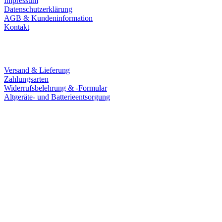
Impressum
Datenschutzerklärung
AGB & Kundeninformation
Kontakt
Service
Versand & Lieferung
Zahlungsarten
Widerrufsbelehrung & -Formular
Altgeräte- und Batterieentsorgung
Ladengeschäft
Goldschmiede Patrick Schell e.K.
Hauptstraße 78
77855 Achern
Tel.: 07841 / 684284
Montag – Freitag
9:30 – 18:00 Uhr
Samstag
9:30 – 16:00 Uhr