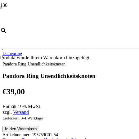
×
Start
/
Schmuck
/
Handschmuck
/
Damenring
Produkt
wurde Ihrem Warenkorb hinzugefügt.
/
Pandora Ring Unendlichkeitsknoten
Pandora Ring Unendlichkeitsknoten
€
39,00
Enthält 19% MwSt.
zzgl.
Versand
Lieferzeit: 3-4 Werktage
Pandora
In den Warenkorb
Ring
Artikelnummer:
193759C01-54