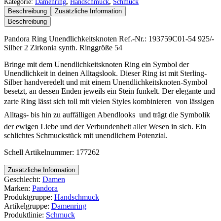
Unendlichkeitsknoten
Kategorie:
Damenring
,
Handschmuck
,
Schmuck
Menge
Beschreibung
Zusätzliche Information
Beschreibung
Pandora Ring Unendlichkeitsknoten Ref.-Nr.: 193759C01-54 925/-
Silber 2 Zirkonia synth. Ringgröße 54
Bringe mit dem Unendlichkeitsknoten Ring ein Symbol der
Unendlichkeit in deinen Alltagslook. Dieser Ring ist mit Sterling-
Silber handveredelt und mit einem Unendlichkeitsknoten-Symbol
besetzt, an dessen Enden jeweils ein Stein funkelt. Der elegante und
zarte Ring lässt sich toll mit vielen Styles kombinieren  von lässigen
Alltags- bis hin zu auffälligen Abendlooks  und trägt die Symbolik
der ewigen Liebe und der Verbundenheit aller Wesen in sich. Ein
schlichtes Schmuckstück mit unendlichem Potenzial.
Schell Artikelnummer: 177262
Zusätzliche Information
Geschlecht:
Damen
Marken:
Pandora
Produktgruppe:
Handschmuck
Artikelgruppe:
Damenring
Produktlinie:
Schmuck