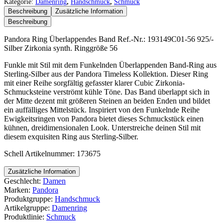
Überlappendes
Kategorie:
Damenring
,
Handschmuck
,
Schmuck
Band
Beschreibung
Zusätzliche Information
Menge
Beschreibung
Pandora Ring Überlappendes Band Ref.-Nr.: 193149C01-56 925/-
Silber Zirkonia synth. Ringgröße 56
Funkle mit Stil mit dem Funkelnden Überlappenden Band-Ring aus
Sterling-Silber aus der Pandora Timeless Kollektion. Dieser Ring
mit einer Reihe sorgfältig gefasster klarer Cubic Zirkonia-
Schmucksteine verströmt kühle Töne. Das Band überlappt sich in
der Mitte dezent mit größeren Steinen an beiden Enden und bildet
ein auffälliges Mittelstück. Inspiriert von den Funkelnde Reihe
Ewigkeitsringen von Pandora bietet dieses Schmuckstück einen
kühnen, dreidimensionalen Look. Unterstreiche deinen Stil mit
diesem exquisiten Ring aus Sterling-Silber.
Schell Artikelnummer: 173675
Zusätzliche Information
Geschlecht:
Damen
Marken:
Pandora
Produktgruppe:
Handschmuck
Artikelgruppe:
Damenring
Produktlinie:
Schmuck