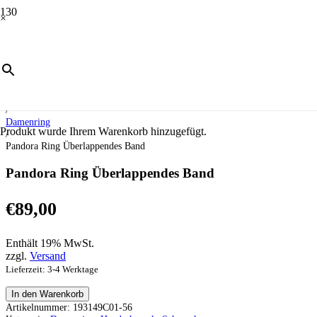
×
Start
/
Schmuck
/
Handschmuck
/
Damenring
Produkt
wurde Ihrem Warenkorb hinzugefügt.
/
Pandora Ring Überlappendes Band
Pandora Ring Überlappendes Band
€
89,00
Enthält 19% MwSt.
zzgl.
Versand
Lieferzeit: 3-4 Werktage
Pandora
In den Warenkorb
Ring
Artikelnummer:
193149C01-56