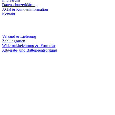
Impressum
Datenschutzerklärung
AGB & Kundeninformation
Kontakt
Service
Versand & Lieferung
Zahlungsarten
Widerrufsbelehrung & -Formular
Altgeräte- und Batterieentsorgung
Ladengeschäft
Goldschmiede Patrick Schell e.K.
Hauptstraße 78
77855 Achern
Tel.: 07841 / 684284
Montag – Freitag
9:30 – 18:00 Uhr
Samstag
9:30 – 16:00 Uhr