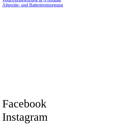
Altgeräte- und Batterieentsorgung
Ladengeschäft
Goldschmiede Patrick Schell e.K.
Hauptstraße 78
77855 Achern
Tel.: 07841 / 684284
Montag – Freitag
9:30 – 18:00 Uhr
Samstag
9:30 – 16:00 Uhr
Social Media
Facebook
Instagram