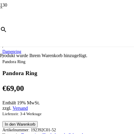
×
Start
/
Schmuck
/
Handschmuck
/
Damenring
Produkt
wurde Ihrem Warenkorb hinzugefügt.
/
Pandora Ring
Pandora Ring
€
69,00
Enthält 19% MwSt.
zzgl.
Versand
Lieferzeit: 3-4 Werktage
Pandora
In den Warenkorb
Ring
Artikelnummer:
192392C01-52