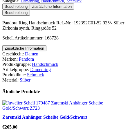
Menge
Kategorie:
Damenring
,
Handschmuck
,
Schmuck
Beschreibung
Zusätzliche Information
Beschreibung
Pandora Ring Handschmuck Ref.-Nr.: 192392C01-52 925/- Silber
Zirkonia synth. Ringgröße 52
Schell Artikelnummer: 168728
Zusätzliche Information
Geschlecht:
Damen
Marken:
Pandora
Produktgruppe:
Handschmuck
Artikelgruppe:
Damenring
Produktlinie:
Schmuck
Material:
Silber
Ähnliche Produkte
Zaremski Anhänger Scheibe Gold/Schwarz
€
265,00