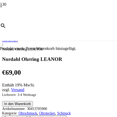
×
Start
/
Schmuck
/
Ohrschmuck
/
Ohrstecker
/
Produkt
wurde Ihrem Warenkorb hinzugefügt.
Nordahl Ohrring LEANOR
Nordahl Ohrring LEANOR
€
69,00
Enthält 19% MwSt.
zzgl.
Versand
Lieferzeit: 3-4 Werktage
Nordahl
In den Warenkorb
Ohrring
Artikelnummer:
30453705900
LEANOR
Kategorie:
Ohrschmuck
,
Ohrstecker
,
Schmuck