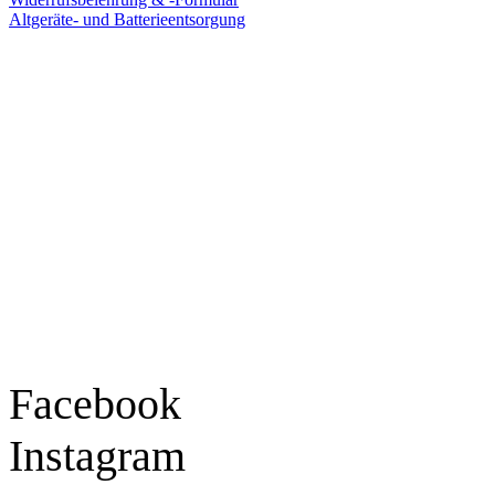
Altgeräte- und Batterieentsorgung
Ladengeschäft
Goldschmiede Patrick Schell e.K.
Hauptstraße 78
77855 Achern
Tel.: 07841 / 684284
Montag – Freitag
9:30 – 18:00 Uhr
Samstag
9:30 – 16:00 Uhr
Social Media
Facebook
Instagram