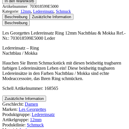
Les
In den Warenkorb
Georgettes
Artikelnummer:
703018599E5000
Ledereinsatz
Kategorie:
12mm
,
Ledereinsatz
,
Schmuck
Ring
Beschreibung
Zusätzliche Information
12mm
Beschreibung
Nachtblau
&
Les Georgettes Ledereinsatz Ring 12mm Nachtblau & Mokka Ref.-
Mokka
Nr.: 703018599E5000 Leder
Menge
Ledereinsatz – Ring
Nachtblau / Mokka
Hauchen Sie Ihrem Schmuckstück mit diesen beidseitig tragbaren
farbigen Ledereinsätzen Leben ein! Diese beidseitig tragbaren
Ledereinsätze in den Farben Nachtblau / Mokka sind echte
Modeaccessoire, das Ihren Ring schmücken.
Schell Artikelnummer: 168565
Zusätzliche Information
Geschlecht:
Damen
Marken:
Les Georgettes
Produktgruppe:
Ledereinsatz
Artikelgruppe:
12mm
Produktlinie:
Schmuck