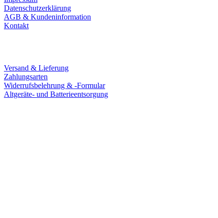
Datenschutzerklärung
AGB & Kundeninformation
Kontakt
Service
Versand & Lieferung
Zahlungsarten
Widerrufsbelehrung & -Formular
Altgeräte- und Batterieentsorgung
Ladengeschäft
Goldschmiede Patrick Schell e.K.
Hauptstraße 78
77855 Achern
Tel.: 07841 / 684284
Montag – Freitag
9:30 – 18:00 Uhr
Samstag
9:30 – 16:00 Uhr