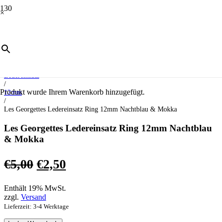
×
ANGEBOT!
Start
/
Schmuck
/
Ledereinsatz
/
Produkt
wurde Ihrem Warenkorb hinzugefügt.
12mm
/
Les Georgettes Ledereinsatz Ring 12mm Nachtblau & Mokka
Les Georgettes Ledereinsatz Ring 12mm Nachtblau
& Mokka
Ursprünglicher
Aktueller
€
5,00
€
2,50
Preis
Preis
Enthält 19% MwSt.
war:
ist:
zzgl.
Versand
€5,00
€2,50.
Lieferzeit: 3-4 Werktage