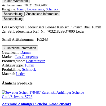
Les
In den Warenkorb
Georgettes
Artikelnummer:
703218299Q7000
Ledereinsatz
Kategorie:
16mm
,
Ledereinsatz
,
Schmuck
Bronze
Beschreibung
Zusätzliche Information
Kubisch
Beschreibung
/
Prisich
Les Georgettes Ledereinsatz Bronze Kubisch / Prisich Blau 16mm
Blau
2er Set Ledereinsatz Ref.-Nr.: 703218299Q7000 Leder
16mm
2er
Schell Artikelnummer: 165243
Set
Menge
Zusätzliche Information
Geschlecht:
Damen
Marken:
Les Georgettes
Produktgruppe:
Ledereinsatz
Artikelgruppe:
16mm
Produktlinie:
Schmuck
Material:
Leder
Ähnliche Produkte
Zaremski Anhänger Scheibe Gold/Schwarz