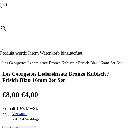
×
ANGEBOT!
Start
/
Schmuck
/
Ledereinsatz
/
Produkt
wurde Ihrem Warenkorb hinzugefügt.
16mm
/
Les Georgettes Ledereinsatz Bronze Kubisch / Prisich Blau 16mm 2er Set
Les Georgettes Ledereinsatz Bronze Kubisch /
Prisich Blau 16mm 2er Set
Ursprünglicher
Aktueller
€
8,00
€
4,00
Preis
Preis
Enthält 19% MwSt.
war:
ist:
zzgl.
Versand
€8,00
€4,00.
Lieferzeit: 3-4 Werktage