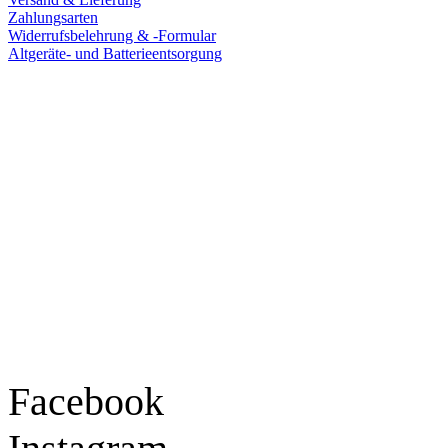
Zahlungsarten
Widerrufsbelehrung & -Formular
Altgeräte- und Batterieentsorgung
Ladengeschäft
Goldschmiede Patrick Schell e.K.
Hauptstraße 78
77855 Achern
Tel.: 07841 / 684284
Montag – Freitag
9:30 – 18:00 Uhr
Samstag
9:30 – 16:00 Uhr
Social Media
Facebook