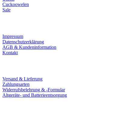
Cuckoowelen
Sale
Infos
Impressum
Datenschutzerklärung
AGB & Kundeninformation
Kontakt
Service
Versand & Lieferung
Zahlungsarten
Widerrufsbelehrung & -Formular
Altgeräte- und Batterieentsorgung
Ladengeschäft
Goldschmiede Patrick Schell e.K.
Hauptstraße 78
77855 Achern