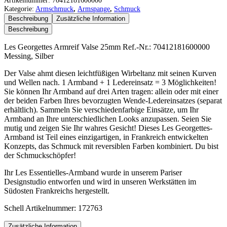
Artikelnummer:
70412181600000
Armreif
Kategorie:
Armschmuck
,
Armspange
,
Schmuck
Valse
Beschreibung
Zusätzliche Information
25mm
Beschreibung
Menge
Les Georgettes Armreif Valse 25mm Ref.-Nr.: 70412181600000
Messing, Silber
Der Valse ahmt diesen leichtfüßigen Wirbeltanz mit seinen Kurven
und Wellen nach. 1 Armband + 1 Ledereinsatz = 3 Möglichkeiten!
Sie können Ihr Armband auf drei Arten tragen: allein oder mit einer
der beiden Farben Ihres bevorzugten Wende-Ledereinsatzes (separat
erhältlich). Sammeln Sie verschiedenfarbige Einsätze, um Ihr
Armband an Ihre unterschiedlichen Looks anzupassen. Seien Sie
mutig und zeigen Sie Ihr wahres Gesicht! Dieses Les Georgettes-
Armband ist Teil eines einzigartigen, in Frankreich entwickelten
Konzepts, das Schmuck mit reversiblen Farben kombiniert. Du bist
der Schmuckschöpfer!
Ihr Les Essentielles-Armband wurde in unserem Pariser
Designstudio entworfen und wird in unseren Werkstätten im
Südosten Frankreichs hergestellt.
Schell Artikelnummer: 172763
Zusätzliche Information