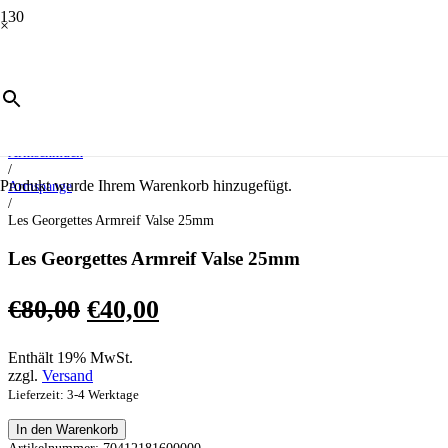
×
ANGEBOT!
Start
/
Schmuck
/
Armschmuck
/
Produkt
wurde Ihrem Warenkorb hinzugefügt.
Armspange
/
Les Georgettes Armreif Valse 25mm
Les Georgettes Armreif Valse 25mm
Ursprünglicher
Aktueller
€
80,00
€
40,00
Preis
Preis
Enthält 19% MwSt.
war:
ist:
zzgl.
Versand
€80,00
€40,00.
Lieferzeit: 3-4 Werktage
Les
In den Warenkorb
Georgettes