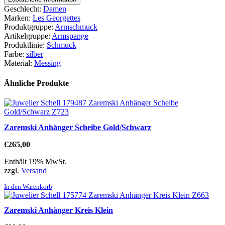
Geschlecht:
Damen
Marken:
Les Georgettes
Produktgruppe:
Armschmuck
Artikelgruppe:
Armspange
Produktlinie:
Schmuck
Farbe:
silber
Material:
Messing
Ähnliche Produkte
Zaremski Anhänger Scheibe Gold/Schwarz
€
265,00
Enthält 19% MwSt.
zzgl.
Versand
In den Warenkorb
Zaremski Anhänger Kreis Klein