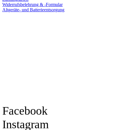
Widerrufsbelehrung & -Formular
Altgeräte- und Batterieentsorgung
Ladengeschäft
Goldschmiede Patrick Schell e.K.
Hauptstraße 78
77855 Achern
Tel.: 07841 / 684284
Montag – Freitag
9:30 – 18:00 Uhr
Samstag
9:30 – 16:00 Uhr
Social Media
Facebook
Instagram