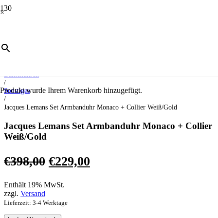
×
ANGEBOT!
Start
/
Uhren
/
Damenuhren
/
Produkt
wurde Ihrem Warenkorb hinzugefügt.
Sonstiges
/
Jacques Lemans Set Armbanduhr Monaco + Collier Weiß/Gold
Jacques Lemans Set Armbanduhr Monaco + Collier
Weiß/Gold
Ursprünglicher
Aktueller
€
398,00
€
229,00
Preis
Preis
Enthält 19% MwSt.
war:
ist:
zzgl.
Versand
€398,00
€229,00.
Lieferzeit: 3-4 Werktage