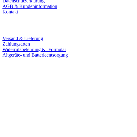
Datenschutzerklärung
AGB & Kundeninformation
Kontakt
Service
Versand & Lieferung
Zahlungsarten
Widerrufsbelehrung & -Formular
Altgeräte- und Batterieentsorgung
Ladengeschäft
Goldschmiede Patrick Schell e.K.
Hauptstraße 78
77855 Achern
Tel.: 07841 / 684284
Montag – Freitag
9:30 – 18:00 Uhr
Samstag
9:30 – 16:00 Uhr