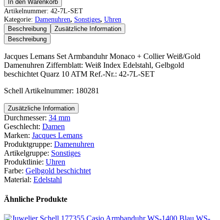
Jacques
In den Warenkorb
Lemans
Artikelnummer:
42-7L-SET
Set
Kategorie:
Damenuhren
,
Sonstiges
,
Uhren
Armbanduhr
Beschreibung
Zusätzliche Information
Monaco
Beschreibung
+
Collier
Jacques Lemans Set Armbanduhr Monaco + Collier Weiß/Gold
Weiß/Gold
Damenuhren Ziffernblatt: Weiß Index Edelstahl, Gelbgold
Menge
beschichtet Quarz 10 ATM Ref.-Nr.: 42-7L-SET
Schell Artikelnummer: 180281
Zusätzliche Information
Durchmesser:
34 mm
Geschlecht:
Damen
Marken:
Jacques Lemans
Produktgruppe:
Damenuhren
Artikelgruppe:
Sonstiges
Produktlinie:
Uhren
Farbe:
Gelbgold beschichtet
Material:
Edelstahl
Ähnliche Produkte