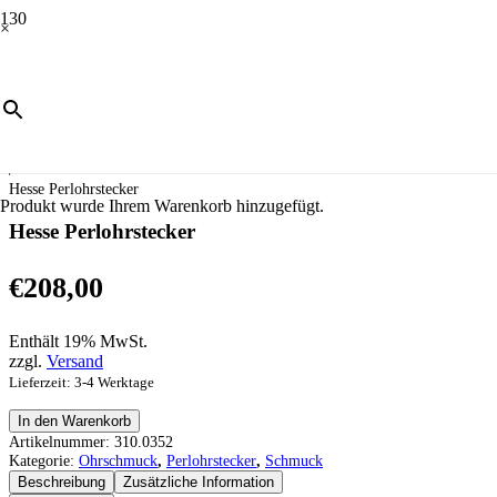
×
Start
/
Schmuck
/
Ohrschmuck
/
Perlohrstecker
/
Hesse Perlohrstecker
Produkt
wurde Ihrem Warenkorb hinzugefügt.
Hesse Perlohrstecker
€
208,00
Enthält 19% MwSt.
zzgl.
Versand
Lieferzeit: 3-4 Werktage
Hesse
In den Warenkorb
Perlohrstecker
Artikelnummer:
310.0352
Menge
Kategorie:
Ohrschmuck
,
Perlohrstecker
,
Schmuck
Beschreibung
Zusätzliche Information