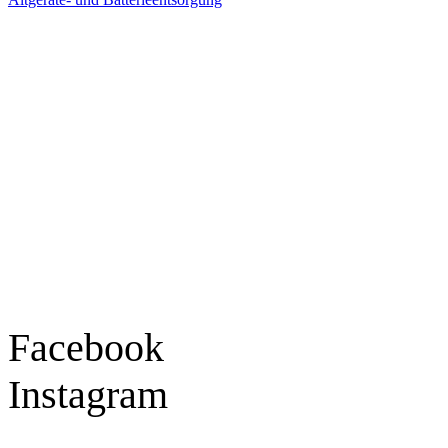
Ladengeschäft
Goldschmiede Patrick Schell e.K.
Hauptstraße 78
77855 Achern
Tel.: 07841 / 684284
Montag – Freitag
9:30 – 18:00 Uhr
Samstag
9:30 – 16:00 Uhr
Social Media
Facebook
Instagram