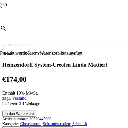
×
Start
/
Schmuck
/
Ohrschmuck
/
Scharniercreolen
/
Produkt
wurde Ihrem Warenkorb hinzugefügt.
Heinzendorff System-Creolen Linda Mattiert
Heinzendorff System-Creolen Linda Mattiert
€
174,00
Enthält 19% MwSt.
zzgl.
Versand
Lieferzeit: 3-4 Werktage
Heinzendorff
In den Warenkorb
System-
Artikelnummer:
30320445900
Creolen
Kategorie:
Ohrschmuck
,
Scharniercreolen
,
Schmuck