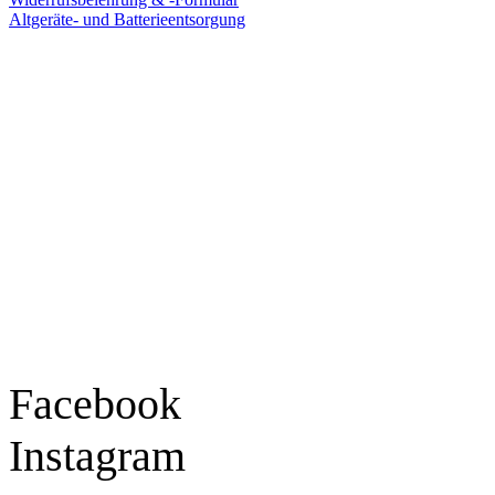
Altgeräte- und Batterieentsorgung
Ladengeschäft
Goldschmiede Patrick Schell e.K.
Hauptstraße 78
77855 Achern
Tel.: 07841 / 684284
Montag – Freitag
9:30 – 18:00 Uhr
Samstag
9:30 – 16:00 Uhr
Social Media
Facebook
Instagram