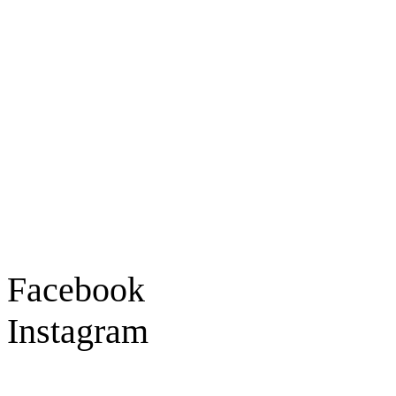
Ladengeschäft
Goldschmiede Patrick Schell e.K.
Hauptstraße 78
77855 Achern
Tel.: 07841 / 684284
Montag – Freitag
9:30 – 18:00 Uhr
Samstag
9:30 – 16:00 Uhr
Social Media
Facebook
Instagram
Geprüft