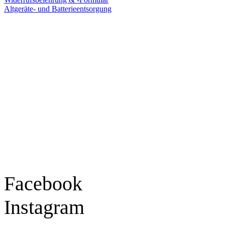
Altgeräte- und Batterieentsorgung
Ladengeschäft
Goldschmiede Patrick Schell e.K.
Hauptstraße 78
77855 Achern
Tel.: 07841 / 684284
Montag – Freitag
9:30 – 18:00 Uhr
Samstag
9:30 – 16:00 Uhr
Social Media
Facebook
Instagram