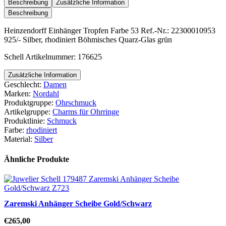
Farbe
Beschreibung
Zusätzliche Information
53
Beschreibung
Menge
Heinzendorff Einhänger Tropfen Farbe 53 Ref.-Nr.: 22300010953
925/- Silber, rhodiniert Böhmisches Quarz-Glas grün
Schell Artikelnummer: 176625
Zusätzliche Information
Geschlecht:
Damen
Marken:
Nordahl
Produktgruppe:
Ohrschmuck
Artikelgruppe:
Charms für Ohrringe
Produktlinie:
Schmuck
Farbe:
rhodiniert
Material:
Silber
Ähnliche Produkte
Zaremski Anhänger Scheibe Gold/Schwarz
€
265,00