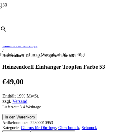
×
Start
/
Schmuck
/
Ohrschmuck
/
Charms für Ohrringe
/
Produkt
wurde Ihrem Warenkorb hinzugefügt.
Heinzendorff Einhänger Tropfen Farbe 53
Heinzendorff Einhänger Tropfen Farbe 53
€
49,00
Enthält 19% MwSt.
zzgl.
Versand
Lieferzeit: 3-4 Werktage
Heinzendorff
In den Warenkorb
Einhänger
Artikelnummer:
22300010953
Tropfen
Kategorie:
Charms für Ohrringe
,
Ohrschmuck
,
Schmuck